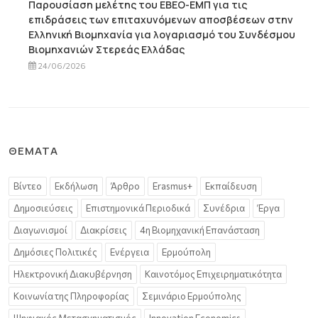
Παρουσίαση μελέτης του ΕΒΕΟ-ΕΜΠ για τις
επιδράσεις των επιταχυνόμενων αποσβέσεων στην
Ελληνική Βιομηχανία για λογαριασμό του Συνδέσμου
Βιομηχανιών Στερεάς Ελλάδας
24/06/2026
ΘΈΜΑΤΑ
Βίντεο
Εκδήλωση
Άρθρο
Erasmus+
Εκπαίδευση
Δημοσιεύσεις
Επιστημονικά Περιοδικά
Συνέδρια
Έργα
Διαγωνισμοί
Διακρίσεις
4η Βιομηχανική Επανάσταση
Δημόσιες Πολιτικές
Ενέργεια
Ερμούπολη
Ηλεκτρονική Διακυβέρνηση
Καινοτόμος Επιχειρηματικότητα
Κοινωνία της Πληροφορίας
Σεμινάριο Ερμούπολης