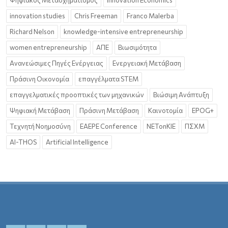
Ψηφιακός Μετασχηματισμός
Innovation Economics
innovation studies
Chris Freeman
Franco Malerba
Richard Nelson
knowledge-intensive entrepreneurship
women entrepreneurship
ΑΠΕ
Βιωσιμότητα
Ανανεώσιμες Πηγές Ενέργειας
Ενεργειακή Μετάβαση
Πράσινη Οικονομία
επαγγέλματα STEM
επαγγελματικές προοπτικές των μηχανικών
Βιώσιμη Ανάπτυξη
Ψηφιακή Μετάβαση
Πράσινη Μετάβαση
Καινοτομία
EPOG+
Τεχνητή Νοημοσύνη
EAEPE Conference
NETonKIE
ΠΣΧΜ
AI-THOS
Artificial Intelligence