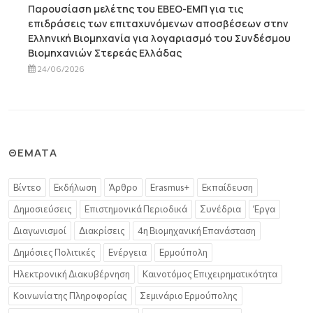
Παρουσίαση μελέτης του ΕΒΕΟ-ΕΜΠ για τις
επιδράσεις των επιταχυνόμενων αποσβέσεων στην
Ελληνική Βιομηχανία για λογαριασμό του Συνδέσμου
Βιομηχανιών Στερεάς Ελλάδας
24/06/2026
ΘΈΜΑΤΑ
Βίντεο
Εκδήλωση
Άρθρο
Erasmus+
Εκπαίδευση
Δημοσιεύσεις
Επιστημονικά Περιοδικά
Συνέδρια
Έργα
Διαγωνισμοί
Διακρίσεις
4η Βιομηχανική Επανάσταση
Δημόσιες Πολιτικές
Ενέργεια
Ερμούπολη
Ηλεκτρονική Διακυβέρνηση
Καινοτόμος Επιχειρηματικότητα
Κοινωνία της Πληροφορίας
Σεμινάριο Ερμούπολης