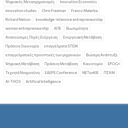
Ψηφιακός Μετασχηματισμός
Innovation Economics
innovation studies
Chris Freeman
Franco Malerba
Richard Nelson
knowledge-intensive entrepreneurship
women entrepreneurship
ΑΠΕ
Βιωσιμότητα
Ανανεώσιμες Πηγές Ενέργειας
Ενεργειακή Μετάβαση
Πράσινη Οικονομία
επαγγέλματα STEM
επαγγελματικές προοπτικές των μηχανικών
Βιώσιμη Ανάπτυξη
Ψηφιακή Μετάβαση
Πράσινη Μετάβαση
Καινοτομία
EPOG+
Τεχνητή Νοημοσύνη
EAEPE Conference
NETonKIE
ΠΣΧΜ
AI-THOS
Artificial Intelligence