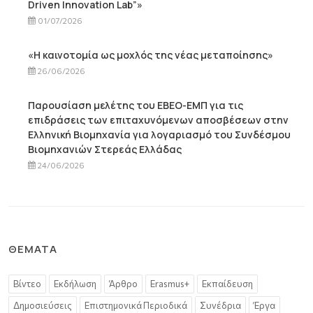
Driven Innovation Lab”»
01/07/2026
«Η καινοτομία ως μοχλός της νέας μεταποίησης»
26/06/2026
Παρουσίαση μελέτης του ΕΒΕΟ-ΕΜΠ για τις
επιδράσεις των επιταχυνόμενων αποσβέσεων στην
Ελληνική Βιομηχανία για λογαριασμό του Συνδέσμου
Βιομηχανιών Στερεάς Ελλάδας
24/06/2026
ΘΈΜΑΤΑ
Βίντεο
Εκδήλωση
Άρθρο
Erasmus+
Εκπαίδευση
Δημοσιεύσεις
Επιστημονικά Περιοδικά
Συνέδρια
Έργα