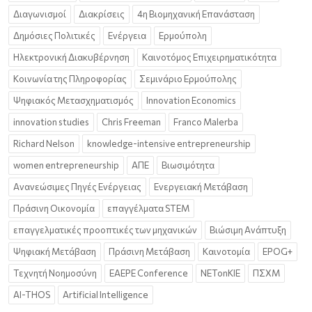
Διαγωνισμοί
Διακρίσεις
4η Βιομηχανική Επανάσταση
Δημόσιες Πολιτικές
Ενέργεια
Ερμούπολη
Ηλεκτρονική Διακυβέρνηση
Καινοτόμος Επιχειρηματικότητα
Κοινωνία της Πληροφορίας
Σεμινάριο Ερμούπολης
Ψηφιακός Μετασχηματισμός
Innovation Economics
innovation studies
Chris Freeman
Franco Malerba
Richard Nelson
knowledge-intensive entrepreneurship
women entrepreneurship
ΑΠΕ
Βιωσιμότητα
Ανανεώσιμες Πηγές Ενέργειας
Ενεργειακή Μετάβαση
Πράσινη Οικονομία
επαγγέλματα STEM
επαγγελματικές προοπτικές των μηχανικών
Βιώσιμη Ανάπτυξη
Ψηφιακή Μετάβαση
Πράσινη Μετάβαση
Καινοτομία
EPOG+
Τεχνητή Νοημοσύνη
EAEPE Conference
NETonKIE
ΠΣΧΜ
AI-THOS
Artificial Intelligence