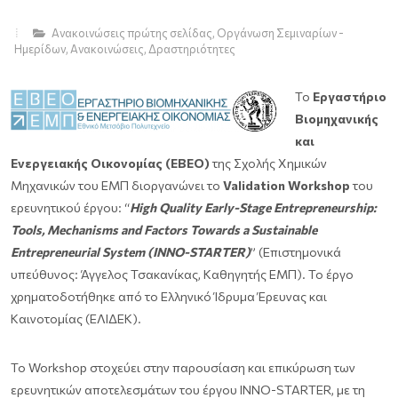
Ανακοινώσεις πρώτης σελίδας
,
Οργάνωση Σεμιναρίων -
Ημερίδων
,
Ανακοινώσεις
,
Δραστηριότητες
To
Εργαστήριο
Βιομηχανικής
και
Ενεργειακής Οικονομίας (ΕΒΕΟ)
της Σχολής Χημικών
Μηχανικών του ΕΜΠ διοργανώνει το
Validation
Workshop
του
ερευνητικού έργου: “
High
Quality
Early
-Stage
Entrepreneurship
:
Tools
, Mechanisms
and
Factors
Towards
a
Sustainable
Entrepreneurial
System
(INNO
-STARTER
)
” (Επιστημονικά
υπεύθυνος: Άγγελος Τσακανίκας, Καθηγητής ΕΜΠ). Το έργο
χρηματοδοτήθηκε από το Ελληνικό Ίδρυμα Έρευνας και
Καινοτομίας (ΕΛΙΔΕΚ).
Το Workshop στοχεύει στην παρουσίαση και επικύρωση των
ερευνητικών αποτελεσμάτων του έργου INNO-STARTER, με τη