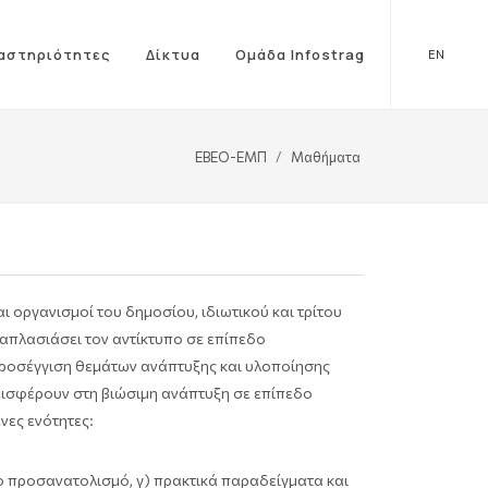
αστηριότητες
Δίκτυα
Ομάδα Infostrag
EN
ΕΒΕΟ-ΕΜΠ
Μαθήματα
ι οργανισμοί του δημοσίου, ιδιωτικού και τρίτου
λαπλασιάσει τον αντίκτυπο σε επίπεδο
 προσέγγιση θεμάτων ανάπτυξης και υλοποίησης
εισφέρουν στη βιώσιμη ανάπτυξη σε επίπεδο
νες ενότητες:
μο προσανατολισμό, γ) πρακτικά παραδείγματα και