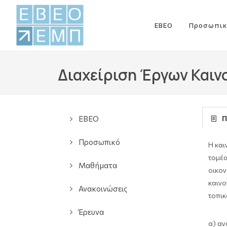
ΕΒΕΟ
Προσωπικ
Διαχείριση Έργων Καιν
ΕΒΕΟ
Π
Προσωπικό
Η και
τομέα
Μαθήματα
οικον
καινο
Ανακοινώσεις
τοπικ
Έρευνα
α) αν