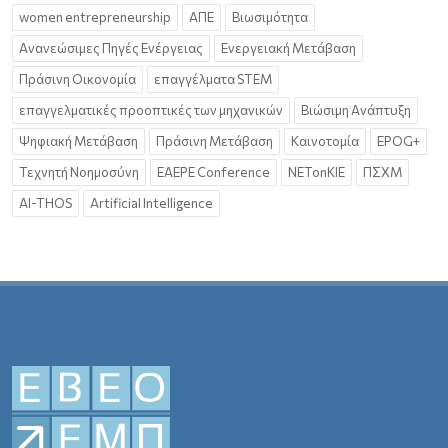
women entrepreneurship
ΑΠΕ
Βιωσιμότητα
Ανανεώσιμες Πηγές Ενέργειας
Ενεργειακή Μετάβαση
Πράσινη Οικονομία
επαγγέλματα STEM
επαγγελματικές προοπτικές των μηχανικών
Βιώσιμη Ανάπτυξη
Ψηφιακή Μετάβαση
Πράσινη Μετάβαση
Καινοτομία
EPOG+
Τεχνητή Νοημοσύνη
EAEPE Conference
NETonKIE
ΠΣΧΜ
AI-THOS
Artificial Intelligence