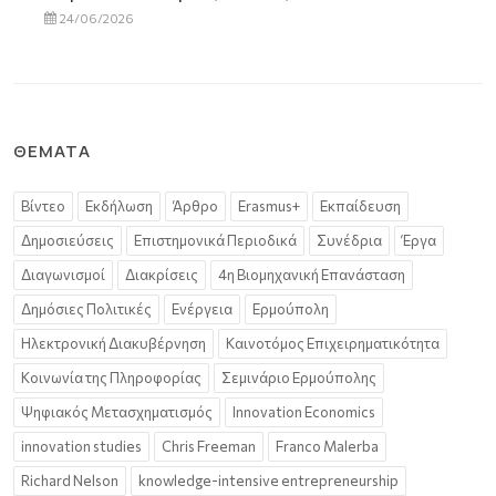
24/06/2026
ΘΈΜΑΤΑ
Βίντεο
Εκδήλωση
Άρθρο
Erasmus+
Εκπαίδευση
Δημοσιεύσεις
Επιστημονικά Περιοδικά
Συνέδρια
Έργα
Διαγωνισμοί
Διακρίσεις
4η Βιομηχανική Επανάσταση
Δημόσιες Πολιτικές
Ενέργεια
Ερμούπολη
Ηλεκτρονική Διακυβέρνηση
Καινοτόμος Επιχειρηματικότητα
Κοινωνία της Πληροφορίας
Σεμινάριο Ερμούπολης
Ψηφιακός Μετασχηματισμός
Innovation Economics
innovation studies
Chris Freeman
Franco Malerba
Richard Nelson
knowledge-intensive entrepreneurship