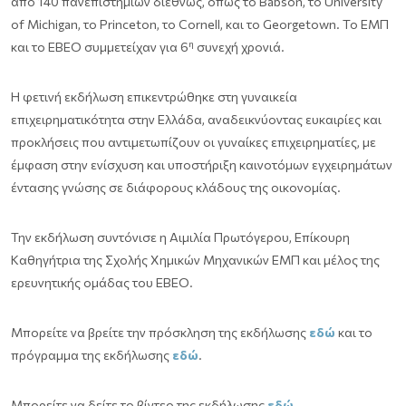
από 140 πανεπιστημίων διεθνώς, όπως το Babson, το University
of Michigan, το Princeton, το Cornell, και το Georgetown. Το ΕΜΠ
η
και το ΕΒΕΟ συμμετείχαν για 6
συνεχή χρονιά.
Η φετινή εκδήλωση επικεντρώθηκε στη γυναικεία
επιχειρηματικότητα στην Ελλάδα, αναδεικνύοντας ευκαιρίες και
προκλήσεις που αντιμετωπίζουν οι γυναίκες επιχειρηματίες, με
έμφαση στην ενίσχυση και υποστήριξη καινοτόμων εγχειρημάτων
έντασης γνώσης σε διάφορους κλάδους της οικονομίας.
Την εκδήλωση συντόνισε η Αιμιλία Πρωτόγερου, Επίκουρη
Καθηγήτρια της Σχολής Χημικών Μηχανικών ΕΜΠ και μέλος της
ερευνητικής ομάδας του ΕΒΕΟ.
Μπορείτε να βρείτε την πρόσκληση της εκδήλωσης
εδώ
και το
πρόγραμμα της εκδήλωσης
εδώ
.
Μπορείτε να δείτε το βίντεο της εκδήλωσης
εδώ
.