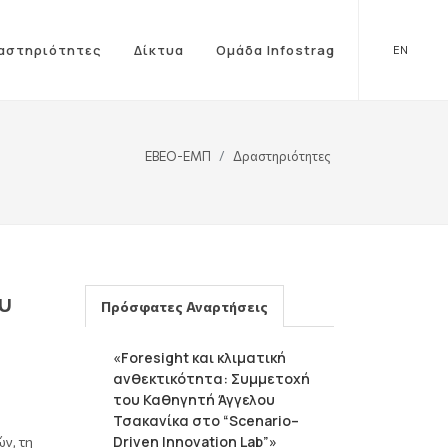
αστηριότητες
Δίκτυα
Ομάδα Infostrag
EN
ΕΒΕΟ-ΕΜΠ
Δραστηριότητες
υ
Πρόσφατες Αναρτήσεις
«Foresight και κλιματική
ανθεκτικότητα: Συμμετοχή
του Καθηγητή Άγγελου
Τσακανίκα στο “Scenario–
Driven Innovation Lab”»
ν, τη