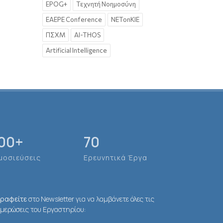
EPOG+
Τεχνητή Νοημοσύνη
EAEPE Conference
NETonKIE
ΠΣΧΜ
AI-THOS
Artificial Intelligence
00
+
70
μοσιεύσεις
Ερευνητικά Έργα
γραφείτε
στο Newsletter για να λαμβάνετε όλες τις
μερώσεις του Εργαστηρίου: