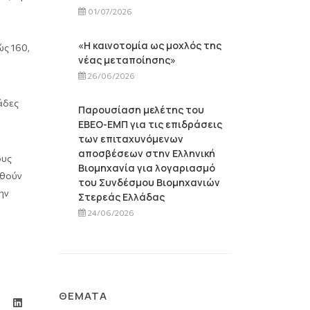
01/07/2026
«Η καινοτομία ως μοχλός της
ς 160,
νέας μεταποίησης»
26/06/2026
μάδες
Παρουσίαση μελέτης του
ΕΒΕΟ-ΕΜΠ για τις επιδράσεις
των επιταχυνόμενων
αποσβέσεων στην Ελληνική
ους
Βιομηχανία για λογαριασμό
ηθούν
του Συνδέσμου Βιομηχανιών
ην
Στερεάς Ελλάδας
24/06/2026
ΘΈΜΑΤΑ