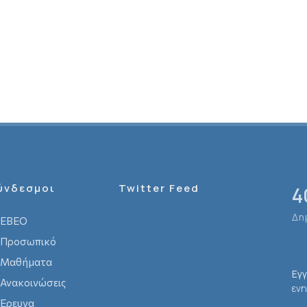
ύνδεσμοι
Twitter Feed
4
Δη
ΕΒΕΟ
Προσωπικό
Μαθήματα
Εγ
Ανακοινώσεις
ενη
Έρευνα