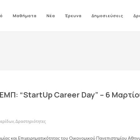
ό
Μαθήματα
Νέα
Έρευνα
Δημοσιεύσεις
Δρ
ΜΠ: “StartUp Career Day” – 6 Μαρτίο
μερίδων
,
Δραστηριότητες
ομίας και Επιχειρηματικότητας του Οικονομικού Πανεπιστημίου Αθηνώ