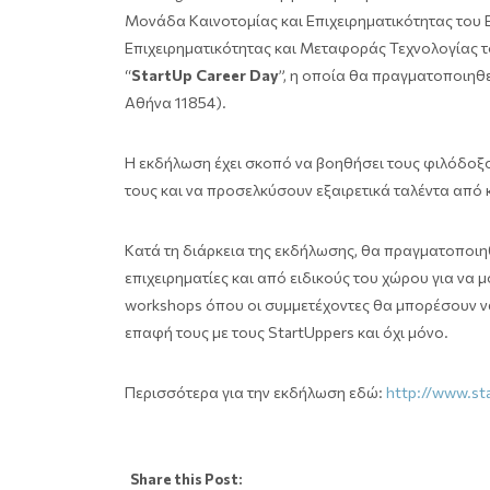
Μονάδα Καινοτομίας και Επιχειρηματικότητας του 
Επιχειρηματικότητας και Μεταφοράς Τεχνολογίας
“
StartUp Career Day
”, η οποία θα πραγματοποιηθε
Αθήνα 11854).
Η εκδήλωση έχει σκοπό να βοηθήσει τους φιλόδο
τους και να προσελκύσουν εξαιρετικά ταλέντα από
Κατά τη διάρκεια της εκδήλωσης, θα πραγματοποιη
επιχειρηματίες και από ειδικούς του χώρου για να 
workshops όπου οι συμμετέχοντες θα μπορέσουν να
επαφή τους με τους StartUppers και όχι μόνο.
Περισσότερα για την εκδήλωση εδώ:
http://www.sta
Share this Post: