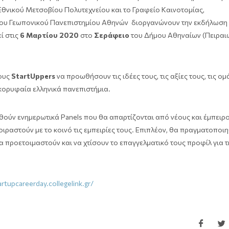
Εθνικού Μετσοβίου Πολυτεχνείου και το Γραφείο Καινοτομίας,
 του Γεωπονικού Πανεπιστημίου Αθηνών διοργανώνουν την εκδήλωση
ί στις
6 Μαρτίου 2020
στο
Σεράφειο
του Δήμου Αθηναίων (Πειραιώ
ξους
StartUppers
να προωθήσουν τις ιδέες τους, τις αξίες τους, τις ο
 κορυφαία ελληνικά πανεπιστήμια.
θούν ενημερωτικά Panels που θα απαρτίζονται από νέους και έμπειρ
μοιραστούν με το κοινό τις εμπειρίες τους. Επιπλέον, θα πραγματοποι
 προετοιμαστούν και να χτίσουν το επαγγελματικό τους προφίλ για τ
rtupcareerday.collegelink.gr/