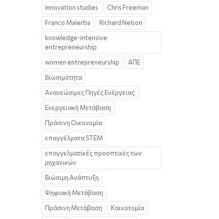
innovation studies
Chris Freeman
Franco Malerba
Richard Nelson
knowledge-intensive
entrepreneurship
women entrepreneurship
ΑΠΕ
Βιωσιμότητα
Ανανεώσιμες Πηγές Ενέργειας
Ενεργειακή Μετάβαση
Πράσινη Οικονομία
επαγγέλματα STEM
επαγγελματικές προοπτικές των
μηχανικών
Βιώσιμη Ανάπτυξη
Ψηφιακή Μετάβαση
Πράσινη Μετάβαση
Καινοτομία