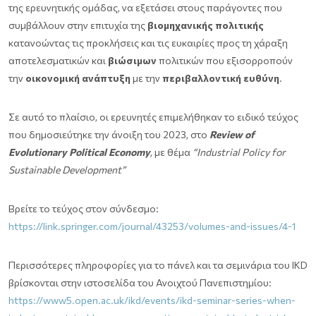
της ερευνητικής ομάδας, να εξετάσει στους παράγοντες που
συμβάλλουν στην επιτυχία της
βιομηχανικής πολιτικής
κατανοώντας τις προκλήσεις και τις ευκαιρίες προς τη χάραξη
αποτελεσματικών και
βιώσιμων
πολιτικών που εξισορροπούν
την
οικονομική ανάπτυξη
με την
περιβαλλοντική ευθύνη
.
Σε αυτό το πλαίσιο, οι ερευνητές επιμελήθηκαν το ειδικό τεύχος
που δημοσιεύτηκε την άνοιξη του 2023, στο
Review of
Evolutionary Political Economy
, με θέμα
“Industrial Policy for
Sustainable Development”
Βρείτε το τεύχος στον σύνδεσμο:
https://link.springer.com/journal/43253/volumes-and-issues/4-1
Περισσότερες πληροφορίες για το πάνελ και τα σεμινάρια του IKD
βρίσκονται στην ιστοσελίδα του Ανοιχτού Πανεπιστημίου:
https://www5.open.ac.uk/ikd/events/ikd-seminar-series-when-