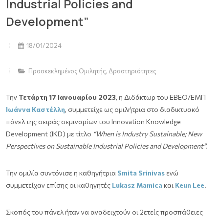
Industrial Policies and
Development”
18/01/2024
Προσκεκλημένος Ομιλητής
,
Δραστηριότητες
Την
Τετάρτη 17 Ιανουαρίου 2023
, η Διδάκτωρ του ΕΒΕΟ/ΕΜΠ
Ιωάννα Καστέλλη
, συμμετείχε ως ομιλήτρια στο διαδικτυακό
πάνελ της σειράς σεμιναρίων του Innovation Knowledge
Development (IKD) με τίτλο
“When is Industry Sustainable; New
Perspectives on Sustainable Industrial Policies and Development”.
Την ομιλία συντόνισε η καθηγήτρια
Smita Srinivas
ενώ
συμμετείχαν επίσης οι καθηγητές
Lukasz Mamica
και
Keun
Lee
.
Σκοπός του πάνελ ήταν να αναδειχτούν οι 2ετείς προσπάθειες