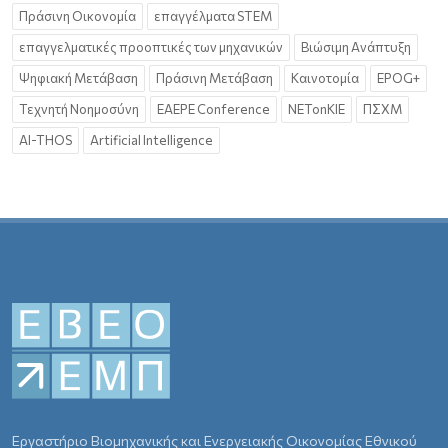
Πράσινη Οικονομία
επαγγέλματα STEM
επαγγελματικές προοπτικές των μηχανικών
Βιώσιμη Ανάπτυξη
Ψηφιακή Μετάβαση
Πράσινη Μετάβαση
Καινοτομία
EPOG+
Τεχνητή Νοημοσύνη
EAEPE Conference
NETonKIE
ΠΣΧΜ
AI-THOS
Artificial Intelligence
Εργαστήριο Βιομηχανικής και Ενεργειακής Οικονομίας Εθνικού