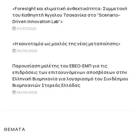
«Foresight και κλιματική ανθεκτικότητα: Συμμετοχή
του Καθηγητή Άγγελου Τσακανίκα στο “Scenario–
Driven Innovation Lab”»
01/07/2026
«Η καινοτομία ως μοχλός της νέας μεταποίησης»
26/06/2026
Παρουσίαση μελέτης του ΕΒΕΟ-ΕΜΠ για τις
επιδράσεις των επιταχυνόμενων αποσβέσεων στην
Ελληνική Βιομηχανία για λογαριασμό του Συνδέσμου
Βιομηχανιών Στερεάς Ελλάδας
24/06/2026
ΘΈΜΑΤΑ