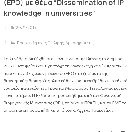
(EPO) με θέμα “Dissemination of IP
knowledge in universities”
20/11/2015
Προσκεκλημένος Ομιλητής
,
Δραστηριότητες
Το Συνέδριο διεξήχθη στο Πολυτεχνείο της Βιέννης το διήμερο
20-21 Οκτωβρίου και είχε στόχο την ανταλλαγή καλών πρακτικών
μεταξύ των 37 χωρών μελών του EPO στα ζητήματα της
διανοητικής ιδιοκτησίας. Από κάθε χώρα παραβρέθηκε το εθνικό
γραφείο πατεντών, ένα Γραφείο Μεταφοράς Τεχνολογίας και ένα
Πανεπιστήμιο. Η Ελλάδα εκπροσωπήθηκε από τον Οργανισμό
Βιομηχανικής Ιδιοκτησίας (ΟΒΙ), το Δίκτυο ΠΡΑΞΗ, και το ΕΜΠ το
οποίο και εκπροσωπήθηκε από τον κ. Άγγελο Τσακανίκα.