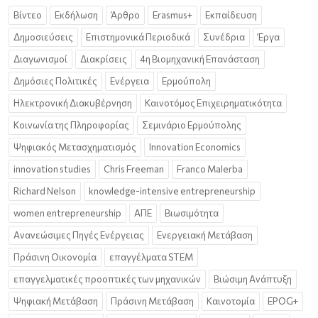
Βίντεο
Εκδήλωση
Άρθρο
Erasmus+
Εκπαίδευση
Δημοσιεύσεις
Επιστημονικά Περιοδικά
Συνέδρια
Έργα
Διαγωνισμοί
Διακρίσεις
4η Βιομηχανική Επανάσταση
Δημόσιες Πολιτικές
Ενέργεια
Ερμούπολη
Ηλεκτρονική Διακυβέρνηση
Καινοτόμος Επιχειρηματικότητα
Κοινωνία της Πληροφορίας
Σεμινάριο Ερμούπολης
Ψηφιακός Μετασχηματισμός
Innovation Economics
innovation studies
Chris Freeman
Franco Malerba
Richard Nelson
knowledge-intensive entrepreneurship
women entrepreneurship
ΑΠΕ
Βιωσιμότητα
Ανανεώσιμες Πηγές Ενέργειας
Ενεργειακή Μετάβαση
Πράσινη Οικονομία
επαγγέλματα STEM
επαγγελματικές προοπτικές των μηχανικών
Βιώσιμη Ανάπτυξη
Ψηφιακή Μετάβαση
Πράσινη Μετάβαση
Καινοτομία
EPOG+