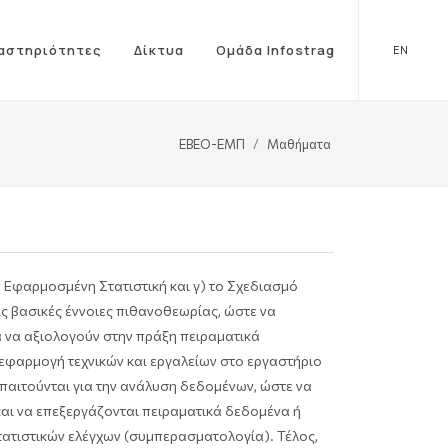
αστηριότητες
Δίκτυα
Ομάδα Infostrag
EN
ΕΒΕΟ-ΕΜΠ
Μαθήματα
ην Εφαρμοσμένη Στατιστική και γ) το Σχεδιασμό
ις βασικές έννοιες πιθανοθεωρίας, ώστε να
 να αξιολογούν στην πράξη πειραματικά
 εφαρμογή τεχνικών και εργαλείων στο εργαστήριο
 απαιτούνται για την ανάλυση δεδομένων, ώστε να
 και να επεξεργάζονται πειραματικά δεδομένα ή
τατιστικών ελέγχων (συμπερασματολογία). Τέλος,