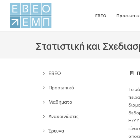
ΕΒΕΟ
Προσωπικ
Στατιστική και Σχεδια
ΕΒΕΟ
Π
Προσωπικό
Το μά
πειρα
Μαθήματα
διαμο
δεδομ
Ανακοινώσεις
Η/Υ ?
είναι
Έρευνα
αποτε