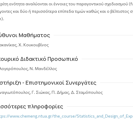
τρίτη ενότητα αναλύονται οι έννοιες του παραγοντικού σχεδιασμού (fa
οντες και δύο ή περισσότερα επίπεδα τιμών καθώς και ο βέλτιστος σ
n).
ύθυνοι Μαθήματος
ακανίκας, Χ. Κουκουβίνος
κουρικό Διδακτικό Προσωπικό
λογερόπουλος, Ν. Μανδέλλος
στήριξη - Επιστημονικοί Συνεργάτες
ναγιωτόπουλος, Γ. Σιώκας, Π. Δήμας, Δ. Σταμόπουλος
ισσότερες πληροφορίες
ps://www.chemeng.ntua.gr/the_course/Statistics_and_Design_of_Exp