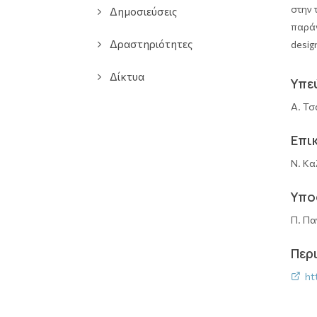
στην 
Δημοσιεύσεις
παράγ
Δραστηριότητες
desig
Δίκτυα
Υπε
Α. Τσ
Επι
Ν. Κα
Υπο
Π. Πα
Περ
htt