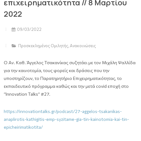
επιχειρηματικότητα // 8 Μαρτίου
2022
09/03/2022
Προσκεκλημένος Ομιλητής
,
Ανακοινώσεις
Ο Aν. Καθ. Άγγελος Τσακανίκας συζητάει με τον Μιχάλη Ψαλλίδα
για την καινοτομία, τους φορείς και δράσεις που την
υποστηρίζουν, το Παρατηρητήριο Επιχειρηματικότητας, το
εκπαιδευτικό πρόγραμμα καθώς και την μετά covid εποχή στο
“Innovation Talks” #27.
https://innovationtalks.gr/podcast/27-aggelos-tsakanikas-
anaplirotis-kathigitis-emp-syzitame-gia-tin-kainotomia-kai-tin-
epicheirimatikotita/