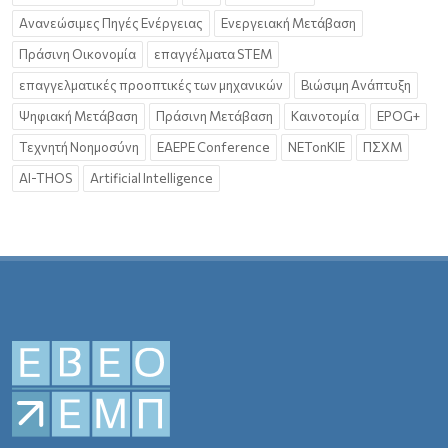
Ανανεώσιμες Πηγές Ενέργειας
Ενεργειακή Μετάβαση
Πράσινη Οικονομία
επαγγέλματα STEM
επαγγελματικές προοπτικές των μηχανικών
Βιώσιμη Ανάπτυξη
Ψηφιακή Μετάβαση
Πράσινη Μετάβαση
Καινοτομία
EPOG+
Τεχνητή Νοημοσύνη
EAEPE Conference
NETonKIE
ΠΣΧΜ
AI-THOS
Artificial Intelligence