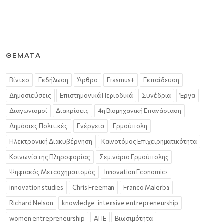
ΘΈΜΑΤΑ
Βίντεο
Εκδήλωση
Άρθρο
Erasmus+
Εκπαίδευση
Δημοσιεύσεις
Επιστημονικά Περιοδικά
Συνέδρια
Έργα
Διαγωνισμοί
Διακρίσεις
4η Βιομηχανική Επανάσταση
Δημόσιες Πολιτικές
Ενέργεια
Ερμούπολη
Ηλεκτρονική Διακυβέρνηση
Καινοτόμος Επιχειρηματικότητα
Κοινωνία της Πληροφορίας
Σεμινάριο Ερμούπολης
Ψηφιακός Μετασχηματισμός
Innovation Economics
innovation studies
Chris Freeman
Franco Malerba
Richard Nelson
knowledge-intensive entrepreneurship
women entrepreneurship
ΑΠΕ
Βιωσιμότητα