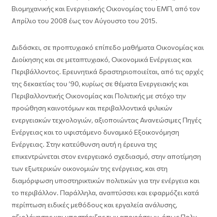
Βιομηχανικής και Ενεργειακής Οικονομίας του ΕΜΠ, από τον
Απρίλιο του 2008 έως τον Αύγουστο του 2015.
Διδάσκει, σε προπτυχιακό επίπεδο μαθήματα Οικονομίας και
Διοίκησης και σε μεταπτυχιακό, Οικονομικά Ενέργειας και
Περιβάλλοντος. Ερευνητικά δραστηριοποιείται, από τις αρχές
της δεκαετίας του ’90, κυρίως σε θέματα Ενεργειακής και
Περιβαλλοντικής Οικονομίας και Πολιτικής με στόχο την
προώθηση καινοτόμων και περιβαλλοντικά φιλικών
ενεργειακών τεχνολογιών, αξιοποιώντας Ανανεώσιμες Πηγές
Ενέργειας και το υφιστάμενο δυναμικό Εξοικονόμηση
Ενέργειας. Στην κατεύθυνση αυτή η έρευνα της
επικεντρώνεται στον ενεργειακό σχεδιασμό, στην αποτίμηση
των εξωτερικών οικονομιών της ενέργειας, και στη
διαμόρφωση υποστηρικτικών πολιτικών για την ενέργεια και
το περιβάλλον. Παράλληλα, αναπτύσσει και εφαρμόζει κατά
περίπτωση ειδικές μεθόδους και εργαλεία ανάλυσης,
αξιολόγησης και υποστήριξης των αποφάσεων, όπως Πολυ-