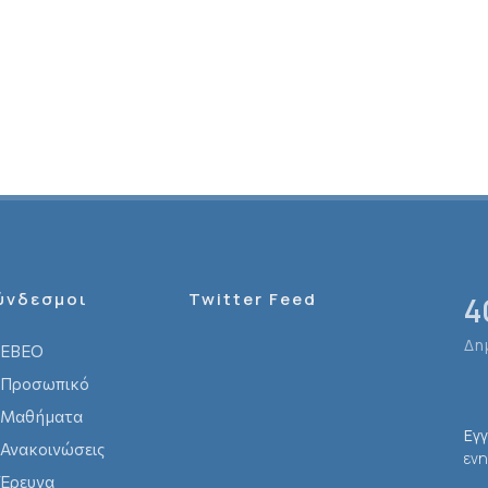
ύνδεσμοι
Twitter Feed
4
Δη
ΕΒΕΟ
Προσωπικό
Μαθήματα
Εγ
Ανακοινώσεις
ενη
Έρευνα