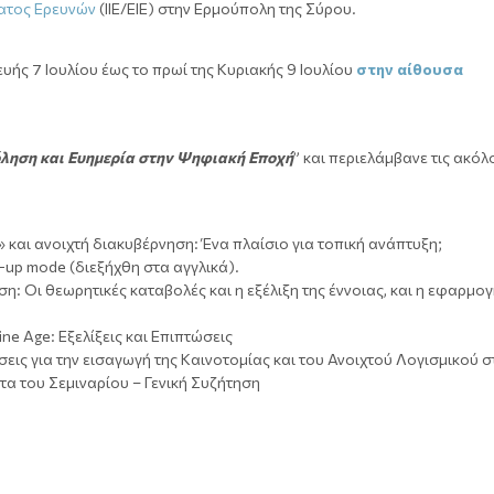
ματος Ερευνών
(ΙIΕ/ΕΙΕ) στην Ερμούπολη της Σύρου.
ής 7 Ιουλίου έως το πρωί της Κυριακής 9 Ιουλίου
στην αίθουσα
ληση και Ευημερία στην Ψηφιακή Εποχή
” και περιελάμβανε τις ακό
 και ανοιχτή διακυβέρνηση: Ένα πλαίσιο για τοπική ανάπτυξη;
t-up mode (διεξήχθη στα αγγλικά).
ση: Οι θεωρητικές καταβολές και η εξέλιξη της έννοιας, και η εφαρμογ
ne Age: Εξελίξεις και Επιπτώσεις
σεις για την εισαγωγή της Καινοτομίας και του Ανοιχτού Λογισμικού σ
τα του Σεμιναρίου – Γενική Συζήτηση