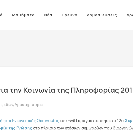
ό
Μαθήματα
Νέα
Έρευνα
Δημοσιεύσεις
Δρ
ια την Κοινωνία της Πληροφορίας 201
μερίδων
,
Δραστηριότητες
ής και Ενεργειακής Οικονομίας
του ΕΜΠ πραγματοποίησε το 12ο
Σεμ
ομία της Γνώσης
στο πλαίσιο των ετήσιων σεμιναρίων που διοργανών