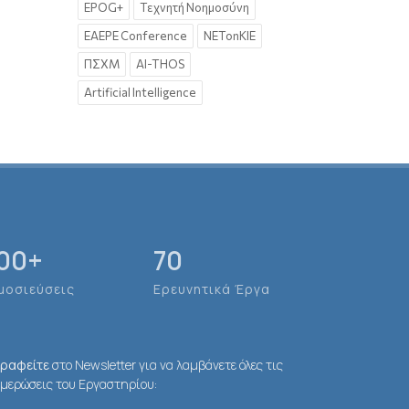
EPOG+
Τεχνητή Νοημοσύνη
EAEPE Conference
NETonKIE
ΠΣΧΜ
AI-THOS
Artificial Intelligence
00
+
70
μοσιεύσεις
Ερευνητικά Έργα
γραφείτε
στο Newsletter για να λαμβάνετε όλες τις
μερώσεις του Εργαστηρίου: