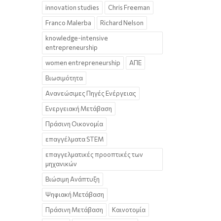
innovation studies
Chris Freeman
Franco Malerba
Richard Nelson
knowledge-intensive
entrepreneurship
women entrepreneurship
ΑΠΕ
Βιωσιμότητα
Ανανεώσιμες Πηγές Ενέργειας
Ενεργειακή Μετάβαση
Πράσινη Οικονομία
επαγγέλματα STEM
επαγγελματικές προοπτικές των
μηχανικών
Βιώσιμη Ανάπτυξη
Ψηφιακή Μετάβαση
Πράσινη Μετάβαση
Καινοτομία