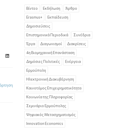
Βίντεο
Εκδήλωση
Άρθρο
Erasmus+
Εκπαίδευση
Δημοσιεύσεις
Επιστημονικά Περιοδικά
Συνέδρια
Έργα
Διαγωνισμοί
Διακρίσεις
4η Βιομηχανική Επανάσταση
Δημόσιες Πολιτικές
Ενέργεια
Ερμούπολη
Ηλεκτρονική Διακυβέρνηση
άρτηση
Καινοτόμος Επιχειρηματικότητα
Κοινωνία της Πληροφορίας
Σεμινάριο Ερμούπολης
Ψηφιακός Μετασχηματισμός
Innovation Economics