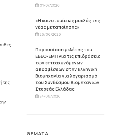
01/07/2026
«Η καινοτομία ως μοχλός της
νέας μεταποίησης»
26/06/2026
λουθες
Παρουσίαση μελέτης του
ΕΒΕΟ-ΕΜΠ για τις επιδράσεις
των επιταχυνόμενων
αποσβέσεων στην Ελληνική
Βιομηχανία για λογαριασμό
ή της
του Συνδέσμου Βιομηχανιών
Στερεάς Ελλάδας
24/06/2026
την
ΘΈΜΑΤΑ