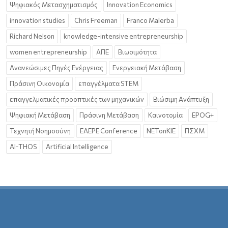
Ψηφιακός Μετασχηματισμός
Innovation Economics
innovation studies
Chris Freeman
Franco Malerba
Richard Nelson
knowledge-intensive entrepreneurship
women entrepreneurship
ΑΠΕ
Βιωσιμότητα
Ανανεώσιμες Πηγές Ενέργειας
Ενεργειακή Μετάβαση
Πράσινη Οικονομία
επαγγέλματα STEM
επαγγελματικές προοπτικές των μηχανικών
Βιώσιμη Ανάπτυξη
Ψηφιακή Μετάβαση
Πράσινη Μετάβαση
Καινοτομία
EPOG+
Τεχνητή Νοημοσύνη
EAEPE Conference
NETonKIE
ΠΣΧΜ
AI-THOS
Artificial Intelligence