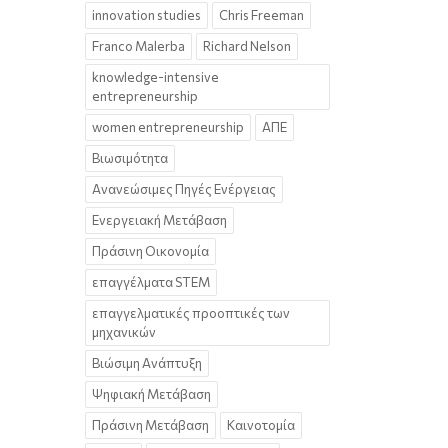
innovation studies
Chris Freeman
Franco Malerba
Richard Nelson
knowledge-intensive
entrepreneurship
women entrepreneurship
ΑΠΕ
Βιωσιμότητα
Ανανεώσιμες Πηγές Ενέργειας
Ενεργειακή Μετάβαση
Πράσινη Οικονομία
επαγγέλματα STEM
επαγγελματικές προοπτικές των
μηχανικών
Βιώσιμη Ανάπτυξη
Ψηφιακή Μετάβαση
Πράσινη Μετάβαση
Καινοτομία