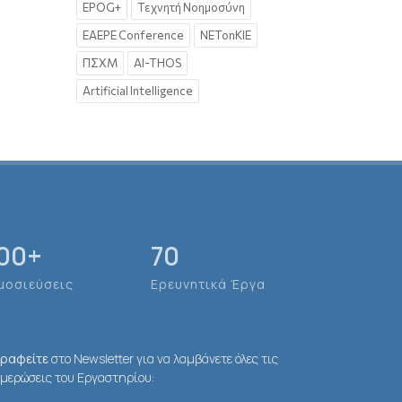
EPOG+
Τεχνητή Νοημοσύνη
EAEPE Conference
NETonKIE
ΠΣΧΜ
AI-THOS
Artificial Intelligence
00
+
70
μοσιεύσεις
Ερευνητικά Έργα
γραφείτε
στο Newsletter για να λαμβάνετε όλες τις
μερώσεις του Εργαστηρίου: