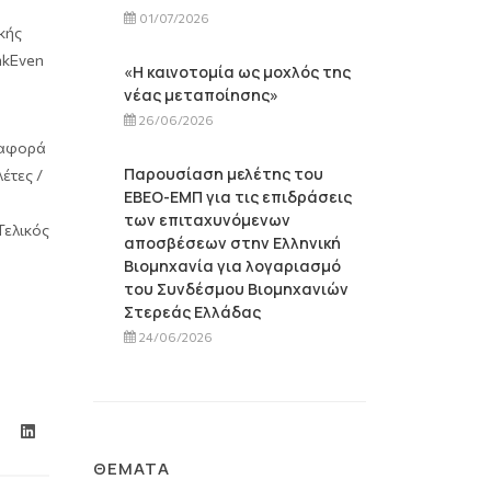
01/07/2026
κής
akΕven
«Η καινοτομία ως μοχλός της
νέας μεταποίησης»
26/06/2026
 αφορά
Παρουσίαση μελέτης του
έτες /
ΕΒΕΟ-ΕΜΠ για τις επιδράσεις
των επιταχυνόμενων
Τελικός
αποσβέσεων στην Ελληνική
Βιομηχανία για λογαριασμό
του Συνδέσμου Βιομηχανιών
Στερεάς Ελλάδας
24/06/2026
ΘΈΜΑΤΑ