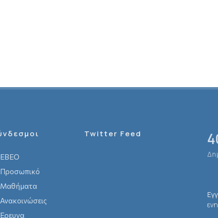
ύνδεσμοι
Twitter Feed
4
Δη
ΕΒΕΟ
Προσωπικό
Μαθήματα
Εγ
Ανακοινώσεις
ενη
Έρευνα