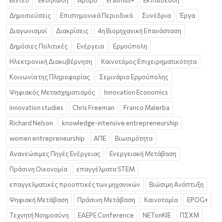
Βίντεο
Εκδήλωση
Άρθρο
Erasmus+
Εκπαίδευση
Δημοσιεύσεις
Επιστημονικά Περιοδικά
Συνέδρια
Έργα
Διαγωνισμοί
Διακρίσεις
4η Βιομηχανική Επανάσταση
Δημόσιες Πολιτικές
Ενέργεια
Ερμούπολη
Ηλεκτρονική Διακυβέρνηση
Καινοτόμος Επιχειρηματικότητα
Κοινωνία της Πληροφορίας
Σεμινάριο Ερμούπολης
Ψηφιακός Μετασχηματισμός
Innovation Economics
innovation studies
Chris Freeman
Franco Malerba
Richard Nelson
knowledge-intensive entrepreneurship
women entrepreneurship
ΑΠΕ
Βιωσιμότητα
Ανανεώσιμες Πηγές Ενέργειας
Ενεργειακή Μετάβαση
Πράσινη Οικονομία
επαγγέλματα STEM
επαγγελματικές προοπτικές των μηχανικών
Βιώσιμη Ανάπτυξη
Ψηφιακή Μετάβαση
Πράσινη Μετάβαση
Καινοτομία
EPOG+
Τεχνητή Νοημοσύνη
EAEPE Conference
NETonKIE
ΠΣΧΜ