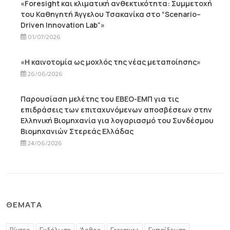
«Foresight και κλιματική ανθεκτικότητα: Συμμετοχή
του Καθηγητή Άγγελου Τσακανίκα στο “Scenario–
Driven Innovation Lab”»
01/07/2026
«Η καινοτομία ως μοχλός της νέας μεταποίησης»
26/06/2026
Παρουσίαση μελέτης του ΕΒΕΟ-ΕΜΠ για τις
επιδράσεις των επιταχυνόμενων αποσβέσεων στην
Ελληνική Βιομηχανία για λογαριασμό του Συνδέσμου
Βιομηχανιών Στερεάς Ελλάδας
24/06/2026
ΘΈΜΑΤΑ