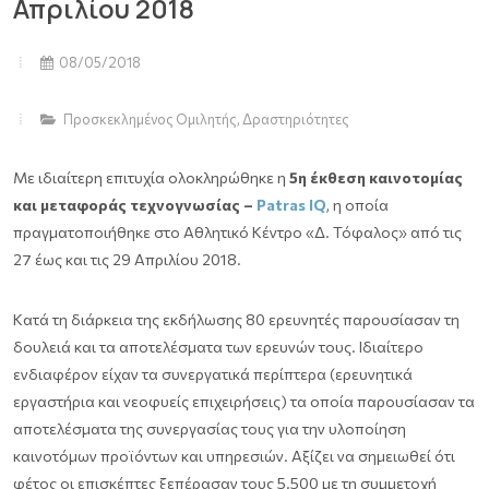
Απριλίου 2018
08/05/2018
Προσκεκλημένος Ομιλητής
,
Δραστηριότητες
Με ιδιαίτερη επιτυχία ολοκληρώθηκε η
5η έκθεση καινοτομίας
και μεταφοράς τεχνογνωσίας –
Patras IQ
, η οποία
πραγματοποιήθηκε στο Αθλητικό Κέντρο «Δ. Τόφαλος» από τις
27 έως και τις 29 Απριλίου 2018.
Κατά τη διάρκεια της εκδήλωσης 80 ερευνητές παρουσίασαν τη
δουλειά και τα αποτελέσματα των ερευνών τους. Ιδιαίτερο
ενδιαφέρον είχαν τα συνεργατικά περίπτερα (ερευνητικά
εργαστήρια και νεοφυείς επιχειρήσεις) τα οποία παρουσίασαν τα
αποτελέσματα της συνεργασίας τους για την υλοποίηση
καινοτόμων προϊόντων και υπηρεσιών. Αξίζει να σημειωθεί ότι
φέτος οι επισκέπτες ξεπέρασαν τους 5.500 με τη συμμετοχή