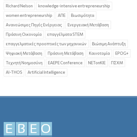
Richard Nelson
knowledge-intensive entrepreneurship
women entrepreneurship
ΑΠΕ
Βιωσιμότητα
Ανανεώσιμες Πηγές Ενέργειας
Ενεργειακή Μετάβαση
Πράσινη Οικονομία
επαγγέλματα STEM
επαγγελματικές προοπτικές των μηχανικών
Βιώσιμη Ανάπτυξη
Ψηφιακή Μετάβαση
Πράσινη Μετάβαση
Καινοτομία
EPOG+
Τεχνητή Νοημοσύνη
EAEPE Conference
NETonKIE
ΠΣΧΜ
AI-THOS
Artificial Intelligence