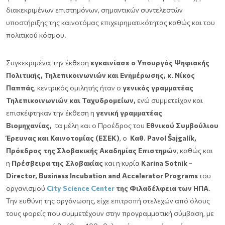
διακεκριμένων επιστημόνων, σημαντικών συντελεστών
υποστήριξης της καινοτόμας επιχειρηματικότητας καθώς και του
πολιτικού κόσμου.
Συγκεκριμένα, την έκθεση
εγκαινίασε ο Υπουργός Ψηφιακής
Πολιτικής, Τηλεπικοινωνιών και Ενημέρωσης, κ. Νίκος
Παππάς
, κεντρικός ομιλητής ήταν ο
γενικός γραμματέας
Τηλεπικοινωνιών και Ταχυδρομείων,
ενώ συμμετείχαν και
επισκέφτηκαν την έκθεση η
γενική γραμματέας
Βιομηχανίας,
τα μέλη και ο Προέδρος του
Εθνικού Συμβούλιου
Έρευνας και Καινοτομίας (ΕΣΕΚ)
, ο
Καθ. Pavol Šajgalík,
Πρόεδρος της Σλοβακικής Ακαδημίας Επιστημών
, καθώς και
η
Πρέσβειρα της Σλοβακίας
και η κυρία
Karina Sotnik -
Director, Business Incubation and Accelerator Programs
του
οργανισμού
City Science Center
της Φιλαδέλφεια των ΗΠΑ
.
Την ευθύνη της οργάνωσης, είχε επιτροπή στελεχών από όλους
τους φορείς που συμμετέχουν στην προγραμματική σύμβαση, με