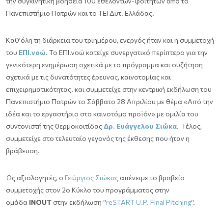
την συγκινητική βοήθεια 100 εθελοντών-φοιτητών από το
Πανεπιστήμιο Πατρών και το ΤΕΙ Δυτ. Ελλάδας.
Καθ’όλη τη διάρκεια του τριημέρου, ενεργός ήταν και η συμμετοχή
του
ΕΠΙ.νοώ
. Το ΕΠΙ.νοώ κατείχε συνεργατικό περίπτερο για την
γενικότερη ενημέρωση σχετικά με το πρόγραμμα και συζήτηση
σχετικά με τις δυνατότητες έρευνας, καινοτομίας και
επιχειρηματικότητας. και συμμετείχε στην κεντρική εκδήλωση του
Πανεπιστήμιο Πατρών το Σάββατο 28 Απριλίου με θέμα «Από την
ιδέα και το εργαστήριο στο καινοτόμο προϊόν» με ομιλία του
συντονιστή της θερμοκοιτίδας
Δρ. Ευάγγελου Σιώκα
. Τέλος,
συμμετείχε στο τελευταίο γεγονός της έκθεσης που ήταν η
βράβευση.
Ως αξιολογητές, ο
Γεώργιος Σιώκας
απένειμε το βραβείο
συμμετοχής στον 2ο Κύκλο του προγράμματος στην
ομάδα
INOUT
στην εκδήλωση “
reSTART U.P. Final Pitching
“.