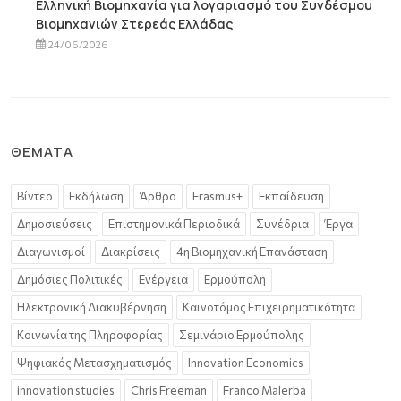
Ελληνική Βιομηχανία για λογαριασμό του Συνδέσμου
Βιομηχανιών Στερεάς Ελλάδας
24/06/2026
ΘΈΜΑΤΑ
Βίντεο
Εκδήλωση
Άρθρο
Erasmus+
Εκπαίδευση
Δημοσιεύσεις
Επιστημονικά Περιοδικά
Συνέδρια
Έργα
Διαγωνισμοί
Διακρίσεις
4η Βιομηχανική Επανάσταση
Δημόσιες Πολιτικές
Ενέργεια
Ερμούπολη
Ηλεκτρονική Διακυβέρνηση
Καινοτόμος Επιχειρηματικότητα
Κοινωνία της Πληροφορίας
Σεμινάριο Ερμούπολης
Ψηφιακός Μετασχηματισμός
Innovation Economics
innovation studies
Chris Freeman
Franco Malerba